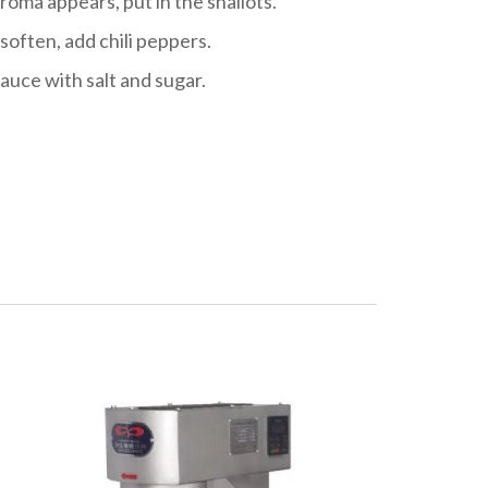
roma appears, put in the shallots.
soften, add chili peppers.
auce with salt and sugar.