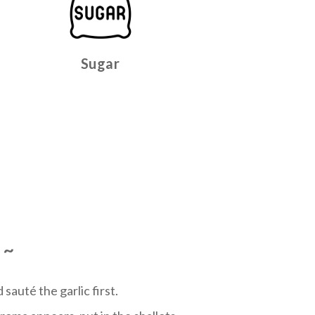
Sugar
~
sauté the garlic first.