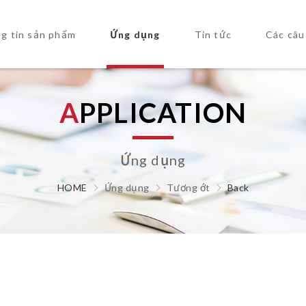
g tin sản phẩm
Ứng dụng
Tin tức
Các câu
A
P
P
L
I
C
A
T
I
O
N
Ứng dụng
HOME
Ứng dụng
Tương ớt
Back