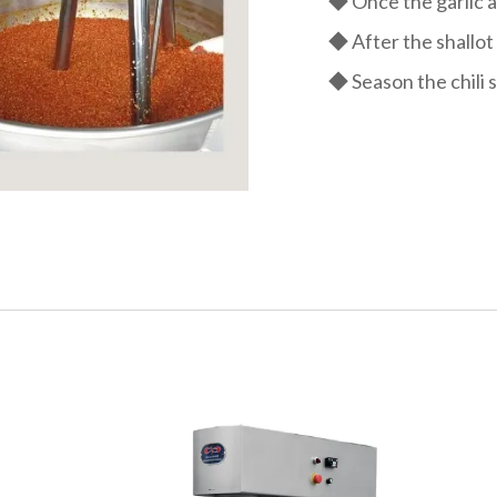
◆ Once the garlic a
◆ After the shallot 
◆ Season the chili s