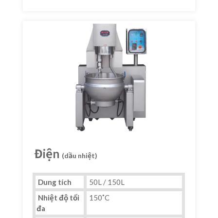
Điện
(dầu nhiệt)
Dung tích
50L / 150L
Nhiệt độ tối
150˚C
đa