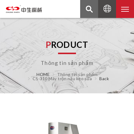
P
R
O
D
U
C
T
Thông tin sản phẩm
HOME
Thông tin sản phẩm
CS-310 Máy trộn nấu kẹo sữa
Back