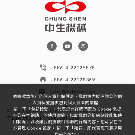
+886-4-22125878
+886-4-22128369
sales@csfmtw.com
依據歐盟施行的個人資料保護法，我們致力於保護您的個
人資料並提供您對個人資料的掌握。
按一下「全部接受」，代表您允許我們置放 Cookie 來提
Số 38, ngõ 443, đường Chấn Hưng, Quận Đông,
升您在本網站上的使用體驗、協助我們分析網站效能和使
Thành phố Đài Trung, Đài Loan
用狀況，以及讓我們投放相關聯的行銷內容。您可以在下
方管理 Cookie 設定。 按一下「確認」即代表您同意採用
COPYRIGHT ©
2026
CHUNG SHEN FOOD
目前的設定。