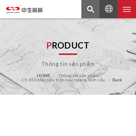
P
R
O
D
U
C
T
Thông tin sản phẩm
HOME
Thông tin sản phẩm
CS-650 Máy nấu trộn loại ngang hình cầu
Back