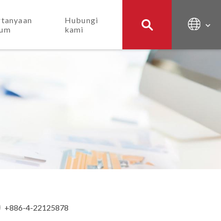
rtanyaan
Hubungi
um
kami
+886-4-22125878