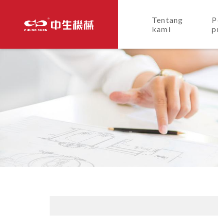
Tentang
P
kami
p