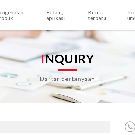
engenalan
Bidang
Berita
Pe
roduk
aplikasi
terbaru
um
I
N
Q
U
I
R
Y
Daftar pertanyaan