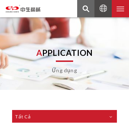
A
P
P
L
I
C
A
T
I
O
N
Ứng dụng
Tất Cả