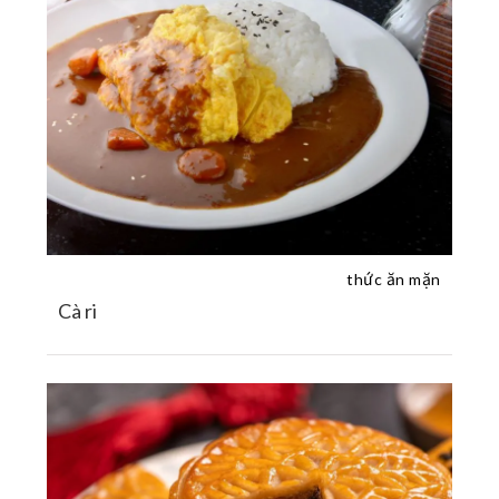
thức ăn mặn
Cà ri