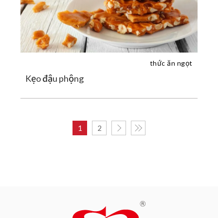
thức ăn ngọt
Kẹo đậu phộng
1
2