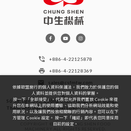
+886-4-22125878
+886-4-22128369
sales@csfmtw.com
依據歐盟施行的個人資料保護法，我們致力於保護您的個
人資料並提供您對個人資料的掌握。
按一下「全部接受」，代表您允許我們置放 Cookie 來提
Số 38, ngõ 443, đường Chấn Hưng, Quận Đông,
升您在本網站上的使用體驗、協助我們分析網站效能和使
Thành phố Đài Trung, Đài Loan
用狀況，以及讓我們投放相關聯的行銷內容。您可以在下
方管理 Cookie 設定。 按一下「確認」即代表您同意採用
COPYRIGHT ©
2026
CHUNG SHEN FOOD
目前的設定。
MACHINERY
ALL RIGHTS RESERVED.