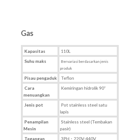
Gas
Kapasitas
110L
Suhu maks
Bervariasi berdasarkan jenis
produk
Pisau pengaduk
Teflon
Cara
Kemiringan hidrolik 90˚
menuangkan
Jenis pot
Pot stainless steel satu
lapis
Penampilan
Stainless steel (Tembakan
Mesin
pasir)
Tegangan
3PH．220V-440V