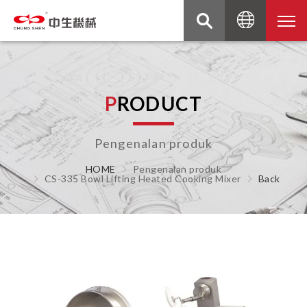
P
R
O
D
U
C
T
Pengenalan produk
HOME
Pengenalan produk
CS-335 Bowl Lifting Heated Cooking Mixer
Back